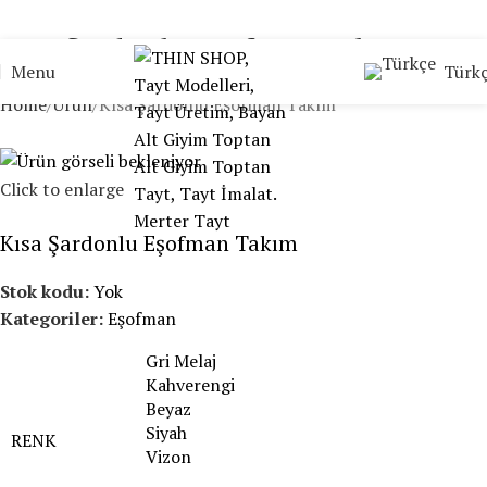
Kısa Şardonlu Eşofman Takım
Türk
Menu
Home
Ürün
Kısa Şardonlu Eşofman Takım
Click to enlarge
Kısa Şardonlu Eşofman Takım
Stok kodu:
Yok
Kategoriler:
Eşofman
Gri Melaj
Kahverengi
Beyaz
Siyah
RENK
Vizon