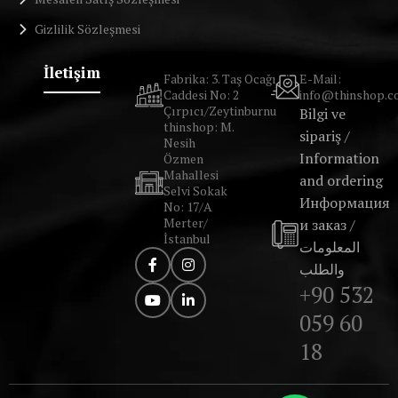
Gizlilik Sözleşmesi
İletişim
Fabrika: 3. Taş Ocağı
E-Mail:
Caddesi No: 2
info@thinshop.c
Çırpıcı/Zeytinburnu
Bilgi ve
thinshop: M.
sipariş /
Nesih
Information
Özmen
Mahallesi
and ordering
Selvi Sokak
Информация
No: 17/A
Merter/
и заказ /
İstanbul
المعلومات
والطلب
+90 532
059 60
18