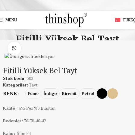
MENU
TÜRK
Fitilli Yüksek Bel Tayt
Home
Ürün
Fitilli Yüksek Bel Tayt
Click to enlarge
Fitilli Yüksek Bel Tayt
Stok kodu:
503
Kategoriler:
Tayt
RENK
Füme
İndigo
Kiremit
Petrol
Kalite:
%95 Pes %5 Elastan
Bedenler:
36-38-40-42
Kalıp:
Slim Fit