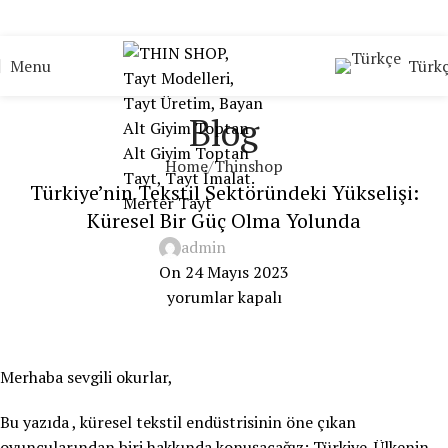
Türk
Menu
Blog
Home
Thinshop
Türkiye’nin Tekstil Sektöründeki Yükselişi:
Küresel Bir Güç Olma Yolunda
admin
On 24 Mayıs 2023
yorumlar kapalı
Merhaba sevgili okurlar,
Bu yazıda , küresel tekstil endüstrisinin öne çıkan
oyuncularından biri hakkında konuşacağız: Türkiye. Ülkenin