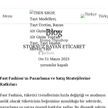
Türk
Menu
Blog
Home
Thinshop
STOKSUZ BAYAN ETİCARET
admin
On 31 Mayıs 2023
yorumlar kapalı
Fast Fashion’ın Pazarlama ve Satış Stratejilerine
Katkıları
Fast Fashion, tüketici trendlerinin hızla değiştiği ve modanın
anlık olarak tüketicinin beğenisine sunulduğu bir sektörde,
pazarlama ve satışa önemli katkılar sağlar. Bu dinamik sektör,