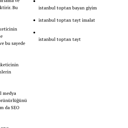
zarlama ve
tirir. Bu
istanbul toptan bayan giyim
istanbul toptan tayt imalat
keticinin
ne
istanbul toptan tayt
 ve bu sayede
üketicinin
nlerin
al medya
görünürlüğünü
rum da SEO