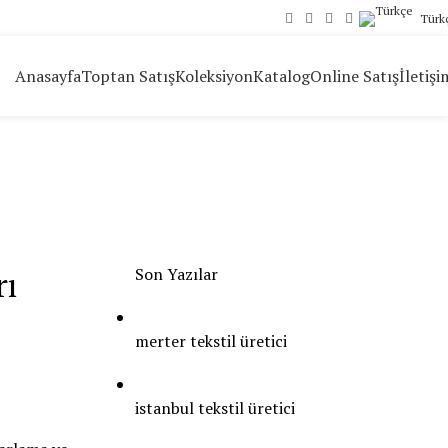
Türk
Anasayfa
Toptan Satış
Koleksiyon
Katalog
Online Satış
İletişi
Son Yazılar
rı
merter tekstil üretici
istanbul tekstil üretici