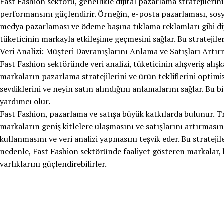
Fast Fashion sektörü, genellikle dijital pazarlama stratejilerini
performansını güçlendirir. Örneğin, e-posta pazarlaması, sos
medya pazarlaması ve ödeme başına tıklama reklamları gibi dij
tüketicinin markayla etkileşime geçmesini sağlar. Bu stratejiler
Veri Analizi: Müşteri Davranışlarını Anlama ve Satışları Artı
Fast Fashion sektöründe veri analizi, tüketicinin alışveriş alışka
markaların pazarlama stratejilerini ve ürün tekliflerini optimi
sevdiklerini ve neyin satın alındığını anlamalarını sağlar. Bu bi
yardımcı olur.
Fast Fashion, pazarlama ve satışa büyük katkılarda bulunur. Tre
markaların geniş kitlelere ulaşmasını ve satışlarını artırmasını
kullanmasını ve veri analizi yapmasını teşvik eder. Bu stratej
nedenle, Fast Fashion sektöründe faaliyet gösteren markalar, b
varlıklarını güçlendirebilirler.