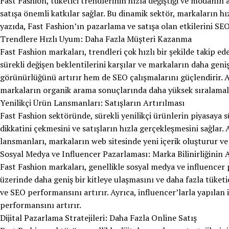
Fast Fashion, tüketici trendlerinin hızla değiştiği ve modanın
satışa önemli katkılar sağlar. Bu dinamik sektör, markaların hı
yazıda, Fast Fashion’ın pazarlama ve satışa olan etkilerini SEO
Trendlere Hızlı Uyum: Daha Fazla Müşteri Kazanma
Fast Fashion markaları, trendleri çok hızlı bir şekilde takip ed
sürekli değişen beklentilerini karşılar ve markaların daha gen
görünürlüğünü artırır hem de SEO çalışmalarını güçlendirir. An
markaların organik arama sonuçlarında daha yüksek sıralamala
Yenilikçi Ürün Lansmanları: Satışların Artırılması
Fast Fashion sektöründe, sürekli yenilikçi ürünlerin piyasaya s
dikkatini çekmesini ve satışların hızla gerçekleşmesini sağlar.
lansmanları, markaların web sitesinde yeni içerik oluşturur v
Sosyal Medya ve Influencer Pazarlaması: Marka Bilinirliğinin 
Fast Fashion markaları, genellikle sosyal medya ve influencer p
üzerinde daha geniş bir kitleye ulaşmasını ve daha fazla tüke
ve SEO performansını artırır. Ayrıca, influencer’larla yapılan 
performansını artırır.
Dijital Pazarlama Stratejileri: Daha Fazla Online Satış