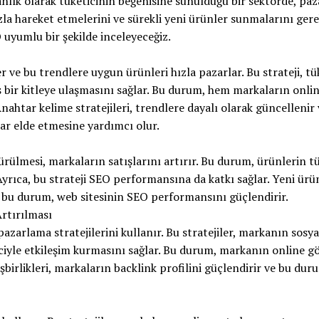
 anlık olarak tüketicinin beğenisine sunulduğu bir sektörde, pa
zla hareket etmelerini ve sürekli yeni ürünler sunmalarını gerek
 uyumlu bir şekilde inceleyeceğiz.
er ve bu trendlere uygun ürünleri hızla pazarlar. Bu strateji, tü
iş bir kitleye ulaşmasını sağlar. Bu durum, hem markaların onli
ahtar kelime stratejileri, trendlere dayalı olarak güncellenir
r elde etmesine yardımcı olur.
ürülmesi, markaların satışlarını artırır. Bu durum, ürünlerin t
 Ayrıca, bu strateji SEO performansına da katkı sağlar. Yeni ürü
e bu durum, web sitesinin SEO performansını güçlendirir.
Artırılması
azarlama stratejilerini kullanır. Bu stratejiler, markanın sosy
ticiyle etkileşim kurmasını sağlar. Bu durum, markanın online 
işbirlikleri, markaların backlink profilini güçlendirir ve bu du