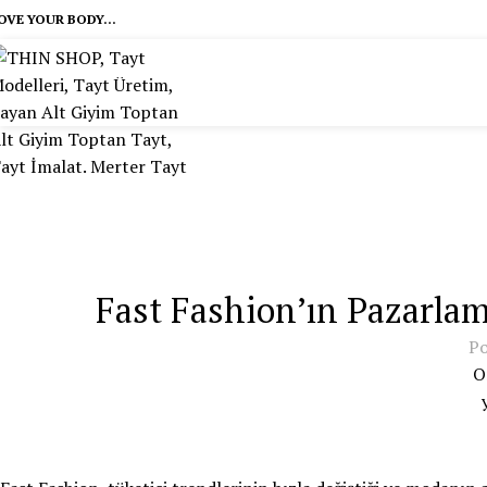
OVE YOUR BODY...
Fast Fashion’ın Pazarlama
Po
O