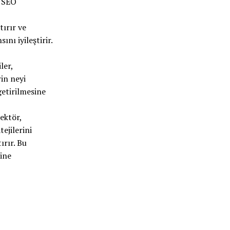
e SEO
tırır ve
nı iyileştirir.
ler,
rin neyi
getirilmesine
ektör,
ejilerini
ırır. Bu
line