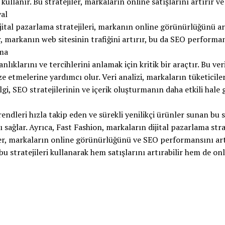
 kullanır. Bu stratejiler, markaların online satışlarını artırır v
yal
ital pazarlama stratejileri, markanın online görünürlüğünü ar
, markanın web sitesinin trafiğini artırır, bu da SEO performansı
rma
nlıklarını ve tercihlerini anlamak için kritik bir araçtır. Bu veri
ze etmelerine yardımcı olur. Veri analizi, markaların tüketicile
lgi, SEO stratejilerinin ve içerik oluşturmanın daha etkili hale 
ndleri hızla takip eden ve sürekli yenilikçi ürünler sunan bu s
 sağlar. Ayrıca, Fast Fashion, markaların dijital pazarlama strat
iler, markaların online görünürlüğünü ve SEO performansını art
u stratejileri kullanarak hem satışlarını artırabilir hem de on