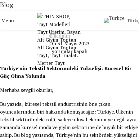
Blog
Home
Thinshop
Menu
Türk
DERİ TAYT ÜRETİM
admin
On 31 Mayıs 2023
yorumlar kapalı
Türkiye’nin Tekstil Sektöründeki Yükselişi: Küresel Bir
Güç Olma Yolunda
Merhaba sevgili okurlar,
Bu yazıda , küresel tekstil endüstrisinin öne çıkan
oyuncularından biri hakkında konuşacağız: Türkiye. Ülkenin
tekstil sektöründeki rolü, sadece ulusal ekonomiye değil, aynı
zamanda küresel moda ve giyim sektörüne de büyük bir etkiye
sahip. Bu blog yazısında, Türkiye’nin bu sektördeki yükselişini