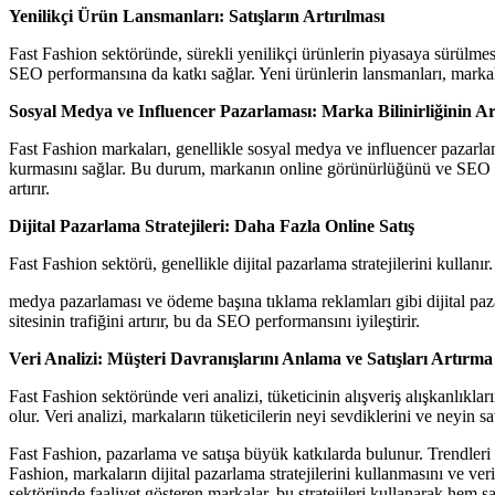
Yenilikçi Ürün Lansmanları: Satışların Artırılması
Fast Fashion sektöründe, sürekli yenilikçi ürünlerin piyasaya sürülmesi,
SEO performansına da katkı sağlar. Yeni ürünlerin lansmanları, markal
Sosyal Medya ve Influencer Pazarlaması: Marka Bilinirliğinin Ar
Fast Fashion markaları, genellikle sosyal medya ve influencer pazarlama
kurmasını sağlar. Bu durum, markanın online görünürlüğünü ve SEO perf
artırır.
Dijital Pazarlama Stratejileri: Daha Fazla Online Satış
Fast Fashion sektörü, genellikle dijital pazarlama stratejilerini kullanı
medya pazarlaması ve ödeme başına tıklama reklamları gibi dijital paza
sitesinin trafiğini artırır, bu da SEO performansını iyileştirir.
Veri Analizi: Müşteri Davranışlarını Anlama ve Satışları Artırma
Fast Fashion sektöründe veri analizi, tüketicinin alışveriş alışkanlıkları
olur. Veri analizi, markaların tüketicilerin neyi sevdiklerini ve neyin s
Fast Fashion, pazarlama ve satışa büyük katkılarda bulunur. Trendleri hı
Fashion, markaların dijital pazarlama stratejilerini kullanmasını ve ve
sektöründe faaliyet gösteren markalar, bu stratejileri kullanarak hem satı