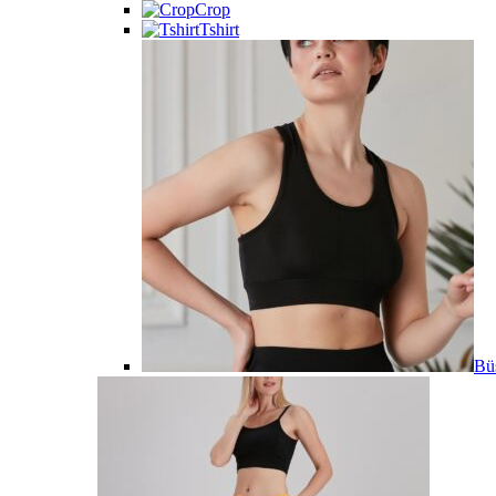
Crop
Tshirt
Büs