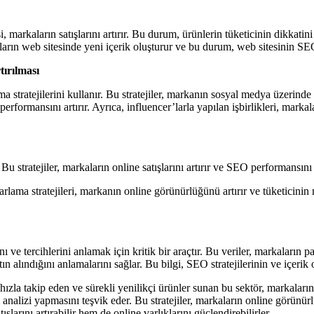
 markaların satışlarını artırır. Bu durum, ürünlerin tüketicinin dikkatini 
arın web sitesinde yeni içerik oluşturur ve bu durum, web sitesinin SE
tırılması
 stratejilerini kullanır. Bu stratejiler, markanın sosyal medya üzerinde 
ormansını artırır. Ayrıca, influencer’larla yapılan işbirlikleri, marka
r. Bu stratejiler, markaların online satışlarını artırır ve SEO performansı
rlama stratejileri, markanın online görünürlüğünü artırır ve tüketicinin
nı ve tercihlerini anlamak için kritik bir araçtır. Bu veriler, markaların 
atın alındığını anlamalarını sağlar. Bu bilgi, SEO stratejilerinin ve içeri
zla takip eden ve sürekli yenilikçi ürünler sunan bu sektör, markaların ge
ri analizi yapmasını teşvik eder. Bu stratejiler, markaların online görü
şlarını artırabilir hem de online varlıklarını güçlendirebilirler.