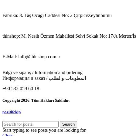
Fabrika: 3. Taş Ocağı Caddesi No: 2 Çırpıcı/Zeytinburnu
thinshop: M. Nesih Özmen Mahallesi Selvi Sokak No: 17/A Merter/İs
E-Mail: info@thinshop.com.tr
Bilgi ve sipariş / Information and ordering
Информация и заказ / المعلومات والطلب
+90 532 059 60 18
Copyright 2026. Tüm Hakları Saklıdır.
pozitifekip
Search
Start typing to see posts you are looking for.
Close