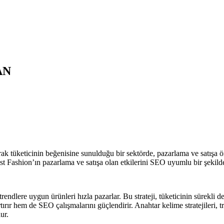
AN
arak tüketicinin beğenisine sunulduğu bir sektörde, pazarlama ve satışa ö
ast Fashion’ın pazarlama ve satışa olan etkilerini SEO uyumlu bir şekild
trendlere uygun ürünleri hızla pazarlar. Bu strateji, tüketicinin sürekli d
rır hem de SEO çalışmalarını güçlendirir. Anahtar kelime stratejileri, t
ur.