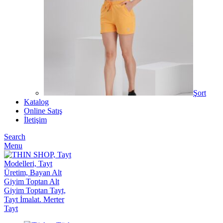
Şort
Katalog
Online Satış
İletişim
Search
Menu