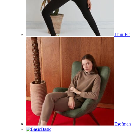
Thin-Fit
Eşofman
Basic