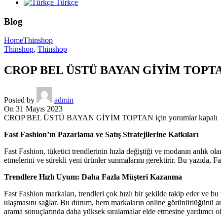
Türkçe
Blog
Home
Thinshop
Thinshop
,
Thinshop
CROP BEL ÜSTÜ BAYAN GİYİM TOPT
Posted by
admin
On 31 Mayıs 2023
CROP BEL ÜSTÜ BAYAN GİYİM TOPTAN için
yorumlar kapalı
Fast Fashion’ın Pazarlama ve Satış Stratejilerine Katkıları
Fast Fashion, tüketici trendlerinin hızla değiştiği ve modanın anlık ol
etmelerini ve sürekli yeni ürünler sunmalarını gerektirir. Bu yazıda, F
Trendlere Hızlı Uyum: Daha Fazla Müşteri Kazanma
Fast Fashion markaları, trendleri çok hızlı bir şekilde takip eder ve bu 
ulaşmasını sağlar. Bu durum, hem markaların online görünürlüğünü artı
arama sonuçlarında daha yüksek sıralamalar elde etmesine yardımcı ol