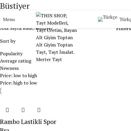
Büstiyer
Türk
Menu
Categories
Ana Sayfa
Basic
Büstiyer
Filters
Sort by
Popularity
Average rating
Newness
Price: low to high
Price: high to low
Rambo Lastikli Spor
Bra